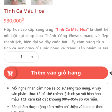
Tình Ca Màu Hoa
₫
930.000
Hộp hoa cao cấp sang trọng “
Tình Ca Màu Hoa
” là thiết kế
nổi bật tại shop hoa Thành Công Flower, mang vẻ đẹp
thanh lịch, hiện đại và đầy cuốn hút. Lấy cảm hứng từ bản
tình ca ngọt ngào của sắc hồng và trắng, sản phẩm là lựa
Tình Ca Màu Hoa số lượng
chọn hoàn hảo cho hoa sinh nhật, hoa chúc mừng, hoa tặng
người yêu hay đối tác trong những dịp đặc biệt. Tổng thể
hộp hoa toát lên sự sang trọng, đẳng cấp nhưng vẫn giữ
Thêm vào giỏ hàng
được nét mềm mại, nữ tính và tinh tế.
Mỗi nghệ nhân cắm hoa sẽ có sự sáng tạo riêng, vì vậy
sản phẩm thực tế có thể chênh lệch nhẹ so với hình ảnh
mẫu. TCF cam kết đạt khoảng 90%–95% so với mẫu.
Sản phẩm được tặng kèm miễn phí thiệp và banner theo