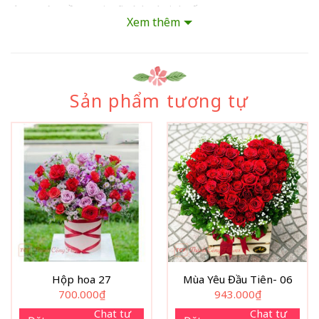
được nét mềm mại, nữ tính và tinh tế.
Xem thêm
Sản phẩm tương tự
Hộp hoa 27
Mùa Yêu Đầu Tiên- 06
700.000
₫
943.000
₫
Chat tư
Chat tư