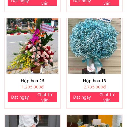
Đặt ngay
Đặt ngay
vấn
vấn
hộp hoa toát lên sự sang trọng, đẳng cấp nhưng vẫn giữ
được nét mềm mại, nữ tính và tinh tế.
Hộp hoa 26
Hộp hoa 13
1.205.000
₫
2.735.000
₫
Điểm nhấn của hộp hoa cao cấp này nằm ở sự kết hợp hài
Chat tư
Chat tư
Đặt ngay
Đặt ngay
hòa giữa hoa hồng pastel, hoa hồng đậm, cát tường, đồng
vấn
vấn
tiền và các loại hoa phụ cao cấp. Những đóa hoa hồng tươi
được tuyển chọn kỹ lưỡng với form tròn đều, cánh dày, màu
sắc dịu nhẹ tượng trưng cho tình yêu chân thành và sự trân
trọng. Hoa cát tường mang ý nghĩa may mắn, viên mãn;