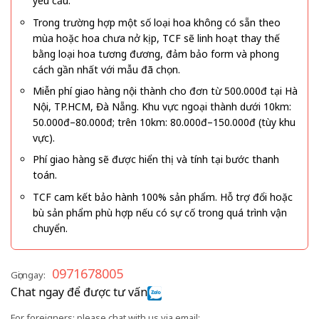
yêu cầu.
Trong trường hợp một số loại hoa không có sẵn theo
mùa hoặc hoa chưa nở kịp, TCF sẽ linh hoạt thay thế
bằng loại hoa tương đương, đảm bảo form và phong
cách gần nhất với mẫu đã chọn.
Miễn phí giao hàng nội thành cho đơn từ 500.000đ tại Hà
Nội, TP.HCM, Đà Nẵng. Khu vực ngoại thành dưới 10km:
50.000đ–80.000đ; trên 10km: 80.000đ–150.000đ (tùy khu
vực).
Phí giao hàng sẽ được hiển thị và tính tại bước thanh
toán.
TCF cam kết bảo hành 100% sản phẩm. Hỗ trợ đổi hoặc
bù sản phẩm phù hợp nếu có sự cố trong quá trình vận
chuyển.
0971678005
Gọi ngay:
Chat ngay để được tư vấn
For foreigners: please chat with us via email: