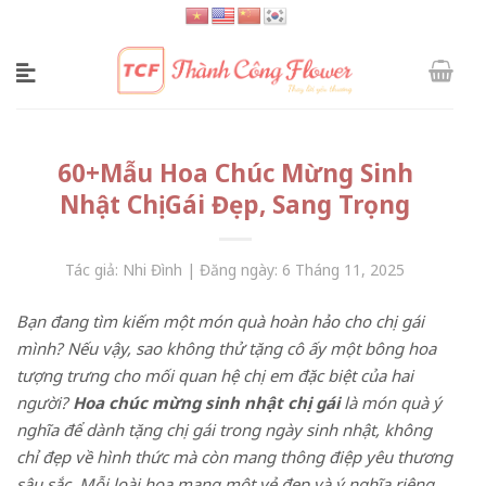
Skip
to
content
60+Mẫu Hoa Chúc Mừng Sinh
Nhật Chị Gái Đẹp, Sang Trọng
Tác giả: Nhi Đình | Đăng ngày: 6 Tháng 11, 2025
Bạn đang tìm kiếm một món quà hoàn hảo cho chị gái
mình? Nếu vậy, sao không thử tặng cô ấy một bông hoa
tượng trưng cho mối quan hệ chị em đặc biệt của hai
người?
Hoa chúc mừng sinh nhật chị gái
là món quà ý
nghĩa để dành tặng chị gái trong ngày sinh nhật, không
chỉ đẹp về hình thức mà còn mang thông điệp yêu thương
sâu sắc. Mỗi loài hoa mang một vẻ đẹp và ý nghĩa riêng,