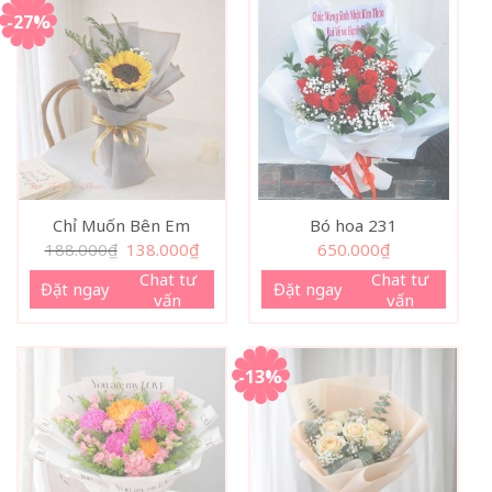
-27%
Chỉ Muốn Bên Em
Bó hoa 231
Giá
Giá
188.000
₫
138.000
₫
650.000
₫
gốc
hiện
là:
tại
Chat tư
Chat tư
Đặt ngay
Đặt ngay
188.000₫.
là:
vấn
vấn
138.000₫.
-13%