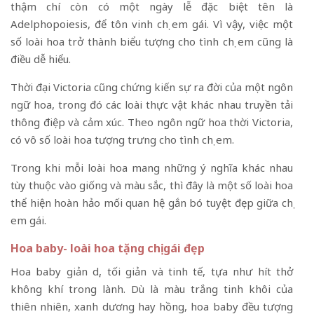
thậm chí còn có một ngày lễ đặc biệt tên là
Adelphopoiesis, để tôn vinh chị em gái. Vì vậy, việc một
số loài hoa trở thành biểu tượng cho tình chị em cũng là
điều dễ hiểu.
Thời đại Victoria cũng chứng kiến ​​sự ra đời của một ngôn
ngữ hoa, trong đó các loài thực vật khác nhau truyền tải
thông điệp và cảm xúc. Theo ngôn ngữ hoa thời Victoria,
có vô số loài hoa tượng trưng cho tình chị em.
Trong khi mỗi loài hoa mang những ý nghĩa khác nhau
tùy thuộc vào giống và màu sắc, thì đây là một số loài hoa
thể hiện hoàn hảo mối quan hệ gắn bó tuyệt đẹp giữa chị
em gái.
Hoa baby- loài hoa tặng chị gái đẹp
Hoa baby giản dị, tối giản và tinh tế, tựa như hít thở
không khí trong lành. Dù là màu trắng tinh khôi của
thiên nhiên, xanh dương hay hồng, hoa baby đều tượng