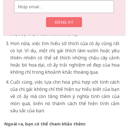
trưng cho sự thuần khiết và ngây thơ. Hiểu được
tính cách của chị gái có thể giúp bạn chọn được
những loài hoa phù hợp với phong cách và tính
cách của cô ấy, đảm bảo rằng món quà của bạn
thực sự chạm đến trái tim cô ấy.
Hơn nữa, việc tìm hiểu sở thích của cô ấy cũng rất
có lợi. Ví dụ, một chị gái thích làm vườn hoặc yêu
thiên nhiên có thể sẽ thích những chậu cây cảnh
hoặc bó hoa dại, cô ấy trải nghiệm vẻ đẹp của hoa
không chỉ trong khoảnh khắc thoáng qua.
Cuối cùng, việc lựa chọn hoa phù hợp với tính cách
của chị gái không chỉ thể hiện sự hiểu biết của bạn
về cô ấy mà còn tăng thêm ý nghĩa tình cảm của
món quà, biến nó thành cách thể hiện tình cảm
sâu sắc của bạn.
Ngoài ra, bạn có thể tham khảo thêm: