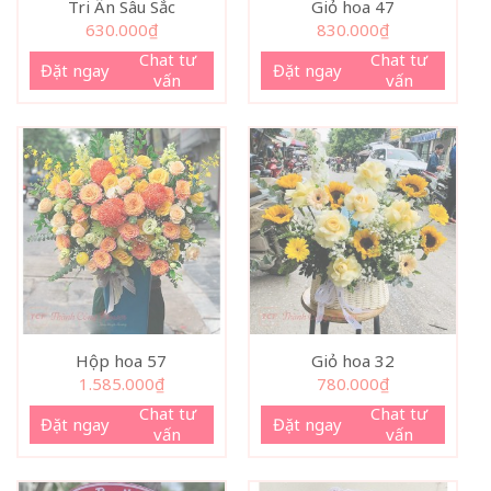
Tri Ân Sâu Sắc
Giỏ hoa 47
630.000
₫
830.000
₫
Chat tư
Chat tư
Đặt ngay
Đặt ngay
vấn
vấn
Hộp hoa 57
Giỏ hoa 32
1.585.000
₫
780.000
₫
Chat tư
Chat tư
Đặt ngay
Đặt ngay
vấn
vấn