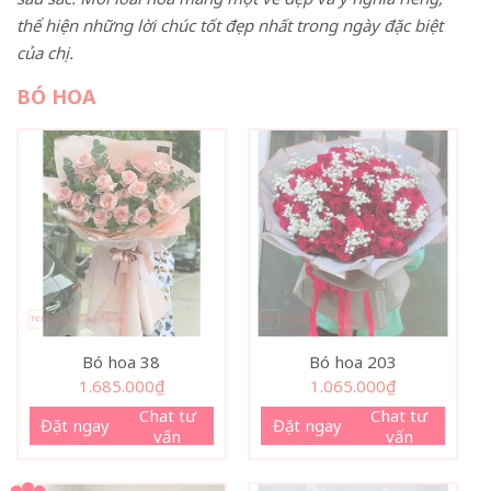
thể hiện những lời chúc tốt đẹp nhất trong ngày đặc biệt
của chị.
BÓ HOA
Bó hoa 38
Bó hoa 203
1.685.000
₫
1.065.000
₫
Chat tư
Chat tư
Đặt ngay
Đặt ngay
vấn
vấn