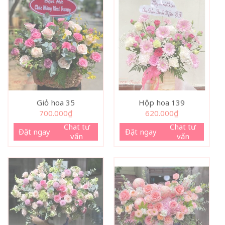
Giỏ hoa 35
Hộp hoa 139
700.000
₫
620.000
₫
Chat tư
Chat tư
Đặt ngay
Đặt ngay
vấn
vấn