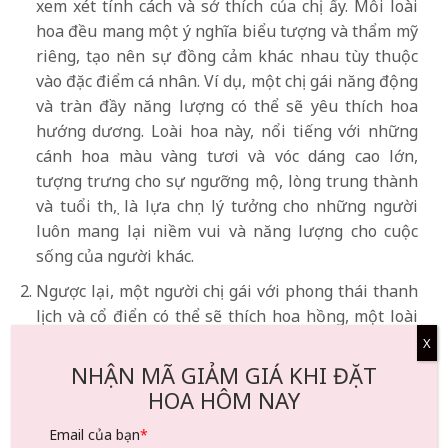
xem xét tính cách và sở thích của chị ấy. Mỗi loài
hoa đều mang một ý nghĩa biểu tượng và thẩm mỹ
riêng, tạo nên sự đồng cảm khác nhau tùy thuộc
vào đặc điểm cá nhân. Ví dụ, một chị gái năng động
và tràn đầy năng lượng có thể sẽ yêu thích hoa
hướng dương. Loài hoa này, nổi tiếng với những
cánh hoa màu vàng tươi và vóc dáng cao lớn,
tượng trưng cho sự ngưỡng mộ, lòng trung thành
và tuổi thọ, là lựa chọn lý tưởng cho những người
luôn mang lại niềm vui và năng lượng cho cuộc
sống của người khác.
Ngược lại, một người chị gái với phong thái thanh
lịch và cổ điển có thể sẽ thích hoa hồng, một loài
hoa trường tồn với thời gian, nổi tiếng với vẻ đẹp
X
và hương thơm. Hoa hồng rất đa dạng, có nhiều
NHẬN MÃ GIẢM GIÁ KHI ĐẶT
màu sắc, mỗi màu tượng trưng cho những cung
HOA HÔM NAY
bậc cảm xúc riêng biệt, màu đỏ tượng trưng cho
Email của bạn
*
tình yêu và đam mê, trong khi màu trắng tượng