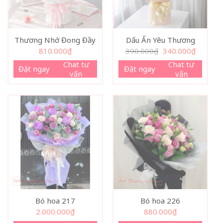
Thương Nhớ Đong Đầy
Dấu Ấn Yêu Thương
Giá
Giá
810.000
₫
390.000
₫
340.000
₫
gốc
hiện
là:
tại
Chat tư
Chat tư
Đặt ngay
Đặt ngay
390.000₫.
là:
vấn
vấn
340.000₫
Bó hoa 217
Bó hoa 226
2.000.000
₫
880.000
₫