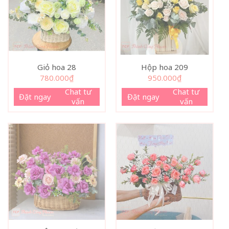
Giỏ hoa 28
Hộp hoa 209
780.000
₫
950.000
₫
Chat tư
Chat tư
Đặt ngay
Đặt ngay
vấn
vấn