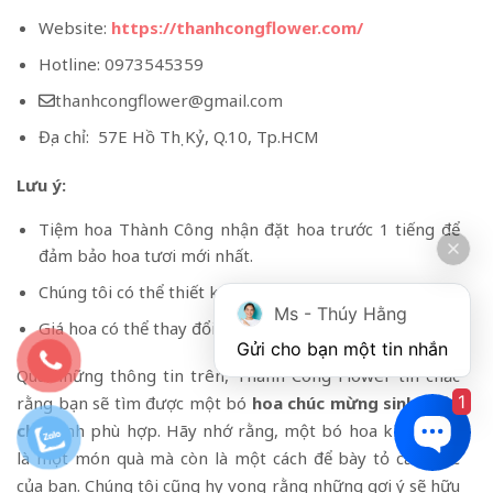
Website:
https://thanhcongflower.com/
Hotline:
0973545359
thanhcongflower@gmail.com
Địa chỉ: 57E Hồ Thị Kỷ, Q.10, Tp.HCM
Lưu ý:
Tiệm hoa Thành Công nhận đặt hoa trước 1 tiếng để
đảm bảo hoa tươi mới nhất.
Chúng tôi có thể thiết kế hoa theo yêu cầu của bạn.
Ms - Thúy Hằng
Giá hoa có thể thay đổi theo mùa và loại hoa.
Gửi cho bạn một tin nhắn
Qua những thông tin trên, Thành Công Flower tin chắc
1
rằng bạn sẽ tìm được một bó
hoa chúc mừng sinh nhật
chị
mình phù hợp. Hãy nhớ rằng, một bó hoa không chỉ
là một món quà mà còn là một cách để bày tỏ cảm xúc
của bạn. Chúng tôi cũng hy vọng rằng những gợi ý sẽ hữu