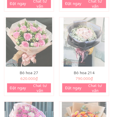
Chat tư
Chat tư
Đặt ngay
Đặt ngay
vấn
vấn
Bó hoa 27
Bó hoa 214
620.000
₫
790.000
₫
Chat tư
Chat tư
Đặt ngay
Đặt ngay
vấn
vấn