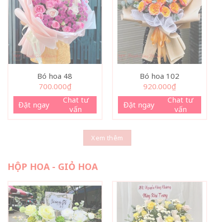
Bó hoa 48
Bó hoa 102
700.000
₫
920.000
₫
Chat tư
Chat tư
Đặt ngay
Đặt ngay
vấn
vấn
Xem thêm
HỘP HOA - GIỎ HOA