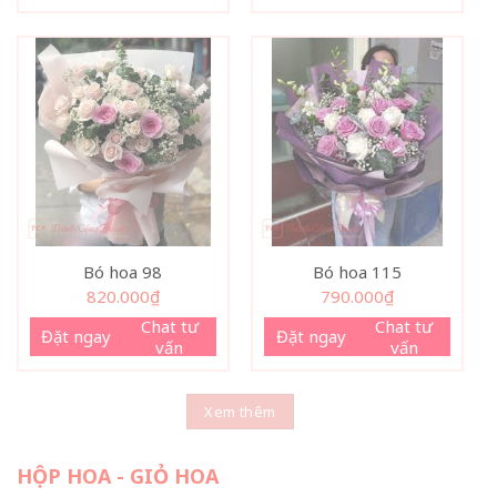
Bó hoa 98
Bó hoa 115
820.000
₫
790.000
₫
Chat tư
Chat tư
Đặt ngay
Đặt ngay
vấn
vấn
Xem thêm
HỘP HOA - GIỎ HOA