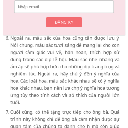
một bó hoa, chúng ta có thể thêm một số yếu tố
mà người lớn tuổi quen thuộc và yêu thích như
ảnh gia đình để tăng giá trị cảm xúc và cá nhân
hóa của món quà.
Ngoài ra, màu sắc của hoa cũng cần được lưu ý.
Nói chung, màu sắc tươi sáng dễ mang lại cho con
người cảm giác vui vẻ, hân hoan, thích hợp sử
dụng trong các dịp lễ hội. Màu sắc nhẹ nhàng và
ấm áp sẽ phù hợp hơn cho những dịp trang trọng và
nghiêm túc. Ngoài ra, hãy chú ý đến ý nghĩa của
hoa. Các loài hoa, màu sắc khác nhau sẽ có ý nghĩa
hoa khác nhau, bạn nên lựa chọn ý nghĩa hoa tương
ứng tùy theo tính cách và sở thích của người lớn
tuổi.
Cuối cùng, có thể tặng trực tiếp cho ông bà. Quá
trình này không chỉ để ông bà cảm nhận được sự
quan tâm của chúng ta dành cho họ mà còn giúp