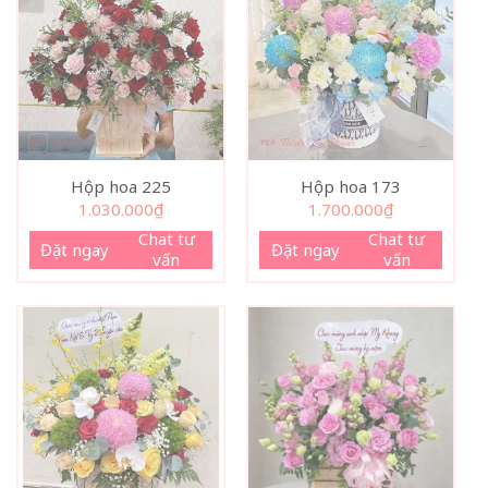
Hộp hoa 225
Hộp hoa 173
1.030.000
₫
1.700.000
₫
Chat tư
Chat tư
Đặt ngay
Đặt ngay
vấn
vấn