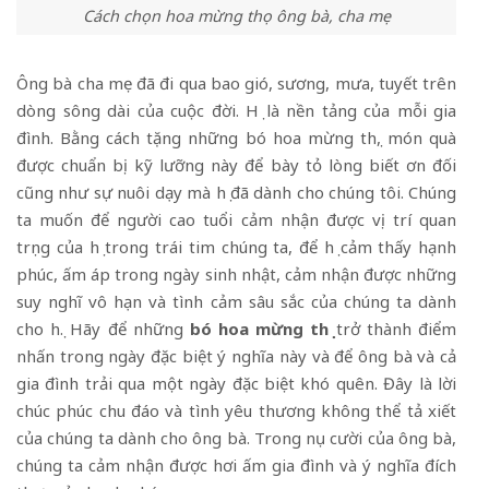
Cách chọn hoa mừng thọ ông bà, cha mẹ
Ông bà cha mẹ đã đi qua bao gió, sương, mưa, tuyết trên
dòng sông dài của cuộc đời. Họ là nền tảng của mỗi gia
đình. Bằng cách tặng những bó hoa mừng thọ, món quà
được chuẩn bị kỹ lưỡng này để bày tỏ lòng biết ơn đối
cũng như sự nuôi dạy mà họ đã dành cho chúng tôi. Chúng
ta muốn để người cao tuổi cảm nhận được vị trí quan
trọng của họ trong trái tim chúng ta, để họ cảm thấy hạnh
phúc, ấm áp trong ngày sinh nhật, cảm nhận được những
suy nghĩ vô hạn và tình cảm sâu sắc của chúng ta dành
cho họ. Hãy để những
bó hoa mừng thọ
trở thành điểm
nhấn trong ngày đặc biệt ý nghĩa này và để ông bà và cả
gia đình trải qua một ngày đặc biệt khó quên. Đây là lời
chúc phúc chu đáo và tình yêu thương không thể tả xiết
của chúng ta dành cho ông bà. Trong nụ cười của ông bà,
chúng ta cảm nhận được hơi ấm gia đình và ý nghĩa đích