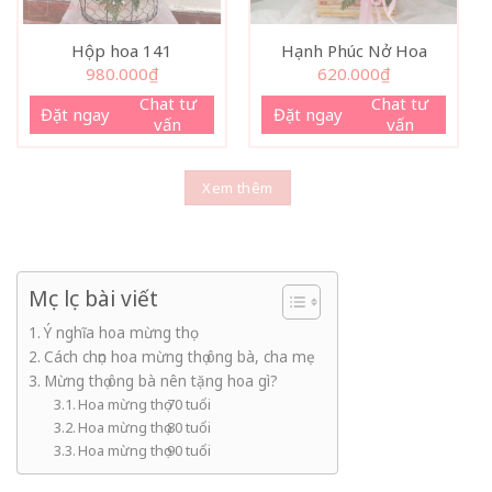
Hộp hoa 141
Hạnh Phúc Nở Hoa
980.000
₫
620.000
₫
Chat tư
Chat tư
Đặt ngay
Đặt ngay
vấn
vấn
Xem thêm
Mục lục bài viết
Ý nghĩa hoa mừng thọ
Cách chọn hoa mừng thọ ông bà, cha mẹ
Mừng thọ ông bà nên tặng hoa gì?
Hoa mừng thọ 70 tuổi
Hoa mừng thọ 80 tuổi
Hoa mừng thọ 90 tuổi