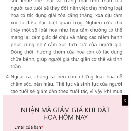
sức khỏe thể chất và trạng thái tinh thần của
người cao tuổi sẽ thay đổi nên việc chọn những loại
hoa có tác dụng giải tỏa căng thẳng, xoa dịu cảm
xúc là điều đặc biệt quan trọng. Nghiên cứu cho
thấy một số loài hoa như hoa cẩm chướng có thể
mang lại cảm giác dễ chịu và nâng cao niềm hạnh
phúc cũng như cảm xúc tích cực của người già.
Đồng thời, hương thơm của hoa còn có tác dụng
chữa bệnh, giúp người già thư giãn cơ thể và tinh
thần.
Ngoài ra, chúng ta nên chọn những loại hoa dễ
chăm sóc, bền màu. Thể lực và sinh lực của người
cao tuổi sẽ giảm dần theo tuổi tác, vì vậy khi mua
hoa bạn nên cân nhắc các yếu tố tạo điều kiện
X
thuận lợi cho việc chăm sóc, bảo dưỡng.
NHẬN MÃ GIẢM GIÁ KHI ĐẶT
HOA HÔM NAY
chúng ta cũng có thể thêm một số yếu tố đặc biệt
để tùy chỉnh bó hoa. Người cao tuổi thường coi
Email của bạn
*
trọng những món quà kỷ niệm hơn. Vì vậy, khi mua