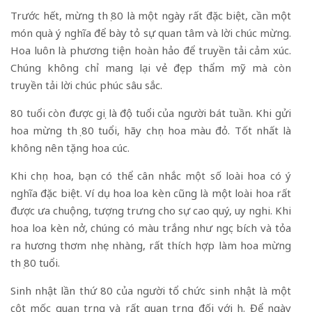
Trước hết, mừng thọ 80 là một ngày rất đặc biệt, cần một
món quà ý nghĩa để bày tỏ sự quan tâm và lời chúc mừng.
Hoa luôn là phương tiện hoàn hảo để truyền tải cảm xúc.
Chúng không chỉ mang lại vẻ đẹp thẩm mỹ mà còn
truyền tải lời chúc phúc sâu sắc.
80 tuổi còn được gọi là độ tuổi của người bát tuần. Khi gửi
hoa mừng thọ 80 tuổi, hãy chọn hoa màu đỏ. Tốt nhất là
không nên tặng hoa cúc.
Khi chọn hoa, bạn có thể cân nhắc một số loài hoa có ý
nghĩa đặc biệt. Ví dụ hoa loa kèn cũng là một loài hoa rất
được ưa chuộng, tượng trưng cho sự cao quý, uy nghi. Khi
hoa loa kèn nở, chúng có màu trắng như ngọc bích và tỏa
ra hương thơm nhẹ nhàng, rất thích hợp làm hoa mừng
thọ 80 tuổi.
Sinh nhật lần thứ 80 của người tổ chức sinh nhật là một
cột mốc quan trọng và rất quan trọng đối với họ. Để ngày