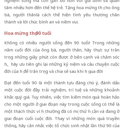
nghiệm sống mà còn gắn bó hơn với gia đình và quan
tâm nhiều hơn đến thế hệ trẻ. Tặng hoa mừng thọ cho ông
bà, người thânlà cách thể hiện tình yêu thương chân
thành và lời chúc bình an và niềm vui.
Hoa mừng thọ 90 tuổi
Không có nhiều người sống đến 90 tuổi! Trong những
năm cuối đời của ông bà, người thân, hãy thực sự trân
trọng những giây phút còn được ở bên cạnh và chăm sóc
họ, hãy ưu tiên ghi lại những kỷ niệm và câu chuyện cuộc
đời của họ để trân trọng và chia sẻ sau khi họ qua đời
Đạt đến tuổi 90 là một thành tựu đáng chú ý, đánh dấu
một cuộc đời đầy trải nghiệm, trí tuệ và những khoảnh
khắc quý giá. Tuy nhiên, việc tìm kiếm món quà hoàn hảo
cho một người ở giai đoạn này trong cuộc sống có thể là
một thách thức vì họ thường đã có mọi thứ họ cần và đang ở
giai đoạn cuối cuộc đời. Thay vì những món quà truyền
thống, hãy cân nhắc việc tổ chức sinh nhật lần thứ 90 của