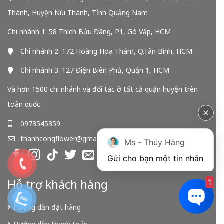
Thành, Huyện Núi Thành, Tỉnh Quảng Nam
Chi nhánh 1: 58 Thích Bửu Đăng, P1, Gò Vấp, HCM
Chi nhánh 2: 172 Hoàng Hoa Thám, Q.Tân Bình, HCM
Chi nhánh 3: 127 Điện Biên Phủ, Quận 1, HCM
Và hơn 1500 chi nhánh và đối tác ở tất cả quận huyện trên
toàn quốc
0973545359
thanhcongflower@gmail.com
Ms - Thúy Hằng
Gửi cho bạn một tin nhắn
Hỗ trợ khách hàng
1
Hướng dẫn đặt hàng