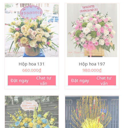
Hộp hoa 131
Hộp hoa 197
660.000
₫
980.000
₫
Chat tư
Chat tư
Đặt ngay
Đặt ngay
vấn
vấn