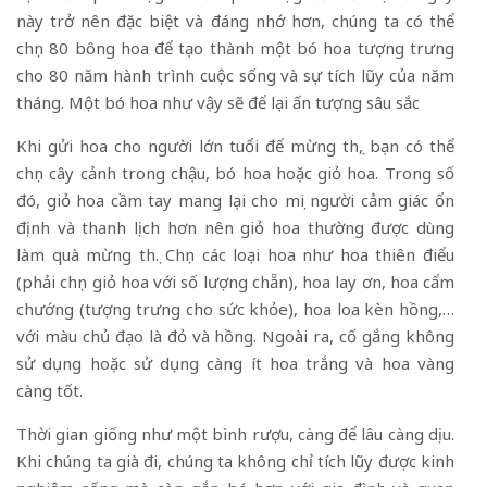
này trở nên đặc biệt và đáng nhớ hơn, chúng ta có thể
chọn 80 bông hoa để tạo thành một bó hoa tượng trưng
cho 80 năm hành trình cuộc sống và sự tích lũy của năm
tháng. Một bó hoa như vậy sẽ để lại ấn tượng sâu sắc
Khi gửi hoa cho người lớn tuổi để mừng thọ, bạn có thể
chọn cây cảnh trong chậu, bó hoa hoặc giỏ hoa. Trong số
đó, giỏ hoa cầm tay mang lại cho mọi người cảm giác ổn
định và thanh lịch hơn nên giỏ hoa thường được dùng
làm quà mừng thọ. Chọn các loại hoa như hoa thiên điểu
(phải chọn giỏ hoa với số lượng chẵn), hoa lay ơn, hoa cẩm
chướng (tượng trưng cho sức khỏe), hoa loa kèn hồng,…
với màu chủ đạo là đỏ và hồng. Ngoài ra, cố gắng không
sử dụng hoặc sử dụng càng ít hoa trắng và hoa vàng
càng tốt.
Thời gian giống như một bình rượu, càng để lâu càng dịu.
Khi chúng ta già đi, chúng ta không chỉ tích lũy được kinh