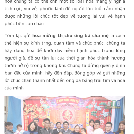
hoa chúng ta có thể chọn một số loài hoa mang ý nghĩa
tích cực, vui vẻ, phước lành để người lớn tuổi cảm nhận
được những lời chúc tốt đẹp về tương lai vui vẻ hạnh
phúc bên con cháu.
Tóm lại, gửi
hoa mừng thọ cho ông bà cha mẹ
là cách
thể hiện sự kính trọng, quan tâm và chúc phúc, chúng ta
hãy dùng hoa để khơi dậy niềm hạnh phúc trong lòng
người già, để sự tàn lụi của thời gian hóa thành hương
thơm nở rộ trong không khí. Chúng ta đừng quên ý định
ban đầu của mình, hãy đền đáp, đóng góp và gửi những
lời chúc chân thành nhất đến ông bà bằng trái tim và hoa
của mình.