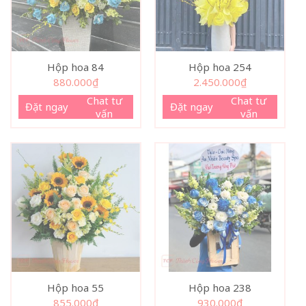
Hộp hoa 84
Hộp hoa 254
880.000
₫
2.450.000
₫
Chat tư
Chat tư
Đặt ngay
Đặt ngay
vấn
vấn
Hộp hoa 55
Hộp hoa 238
855.000
₫
930.000
₫