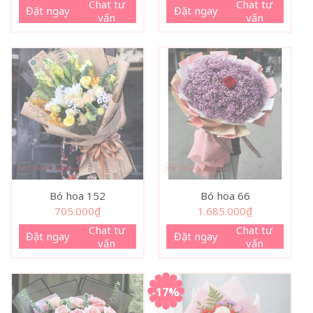
Chat tư
Chat tư
Đặt ngay
Đặt ngay
vấn
vấn
Bó hoa 152
Bó hoa 66
705.000
₫
1.685.000
₫
Chat tư
Chat tư
Đặt ngay
Đặt ngay
vấn
vấn
-17%