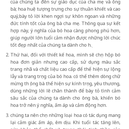
của chúng ta đến sự giáo dục của cha mẹ và ông
bà; hoa huệ tượng trưng cho sự thuần khiết và cao
quý,bày tỏ lời khen ngợi sự khôn ngoan và những
đức tính tốt của ông bà cha mẹ. Thông qua sự kết
hợp này, ý nghĩa của bó hoa càng phong phú hơn,
giúp người lớn tuổi cảm nhận được những lời chúc
tốt đẹp nhất của chúng ta dành cho họ.
Thứ hai, đối với thiết kế hoa, mình sẽ chọn hộp bó
hoa đơn giản nhưng cao cấp, sử dụng màu sắc
trang nhã và chất liệu cao cấp để thể hiện sự lộng
lẫy và trang trọng của bó hoa. có thể thêm dòng chữ
mừng thọ ông bà thể hiện sự kính trọng, yêu thương,
dùng những lời lẽ chân thành để bày tỏ tình cảm
sâu sắc của chúng ta dành cho ông bà, khiến bó
hoa trở nên ý nghĩa, ấm áp và cảm động hơn.
chúng ta nên chọn những loại hoa có tác dụng mang
lại cảm giác ấm áp, êm dịu. Khi tuổi tác tăng lên,