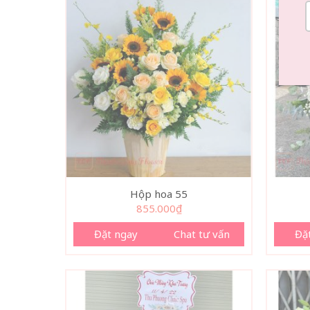
Hộp hoa 55
855.000
₫
Đặt ngay
Chat tư vấn
Đặ