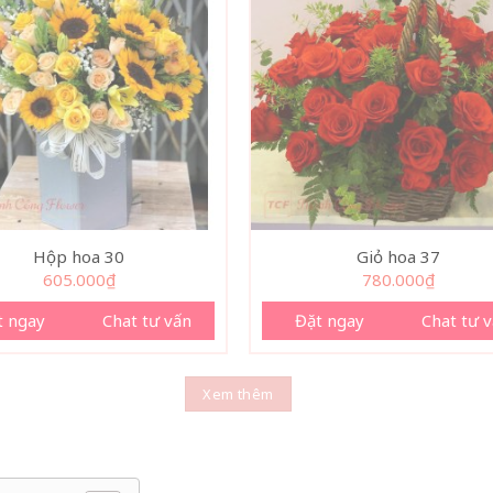
Hộp hoa 30
Giỏ hoa 37
605.000
₫
780.000
₫
t ngay
Chat tư vấn
Đặt ngay
Chat tư 
Xem thêm