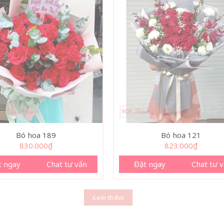
Bó hoa 189
Bó hoa 121
830.000
₫
823.000
₫
t ngay
Chat tư vấn
Đặt ngay
Chat tư 
Xem thêm