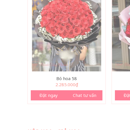
Bó hoa 58
2.285.000
₫
Đặt ngay
Chat tư vấn
Đặ