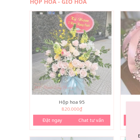
HỘP HOA - GIỎ HOA
Hộp hoa 95
820.000
₫
Đặt ngay
Chat tư vấn
Đặ