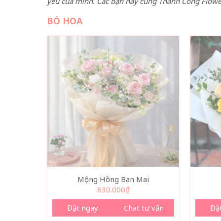
yêu của mình. Các bạn hãy cùng Thành Công Flower 
BÓ HOA
Mộng Hồng Ban Mai
830.000
₫
Đặt ngay
Chat tư vấn
Đặ