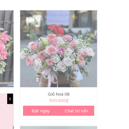
Giỏ hoa 08
X
930.000
₫
vấn
Đặt ngay
Chat tư vấn