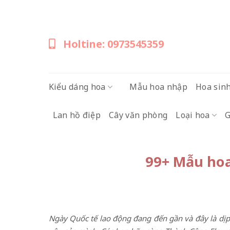
Skip
to
content
Holtine: 0973545359
Kiểu dáng hoa
Mẫu hoa nhập
Hoa sin
Lan hồ điệp
Cây văn phòng
Loại hoa
G
99+ Mẫu hoa
Ngày Quốc tế lao động đang đến gần và đây là dị