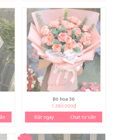
Bó hoa 36
1.380.000
₫
vấn
Đặt ngay
Chat tư vấn