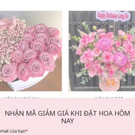
Hộp hoa trái tim
Hộp hoa 247
700.000
₫
880.000
₫
NHẬN MÃ GIẢM GIÁ KHI ĐẶT HOA HÔM
t ngay
Chat tư vấn
Đặt ngay
Chat tư 
NAY
Email của bạn
*