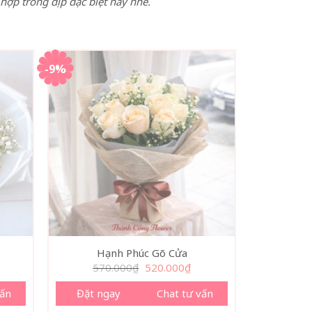
ợp trong dịp đặc biệt này nhé.
-9%
Hạnh Phúc Gõ Cửa
Giá
Giá
570.000
₫
520.000
₫
gốc
hiện
là:
tại
vấn
Đặt ngay
Chat tư vấn
570.000₫.
là:
520.000₫.