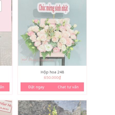
Hộp hoa 248
á
650.000
₫
ện
vấn
Đặt ngay
Chat tư vấn
0.000₫.