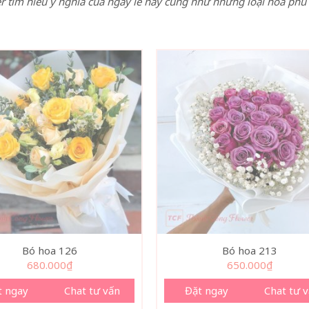
tìm hiểu ý nghĩa của ngày lễ này cũng như những loại hoa phù h
Bó hoa 126
Bó hoa 213
680.000
₫
650.000
₫
t ngay
Chat tư vấn
Đặt ngay
Chat tư 