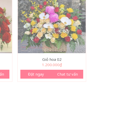
Giỏ hoa 02
1.200.000
₫
vấn
Đặt ngay
Chat tư vấn