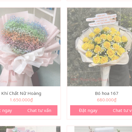
Khí Chất Nữ Hoàng
Bó hoa 167
1.650.000
₫
680.000
₫
t ngay
Chat tư vấn
Đặt ngay
Chat tư 