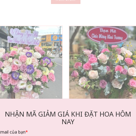
NHẬN MÃ GIẢM GIÁ KHI ĐẶT HOA HÔM
Hộp hoa 122
Giỏ hoa 35
NAY
715.000
₫
700.000
₫
t ngay
Chat tư vấn
Đặt ngay
Chat tư 
Email của bạn
*