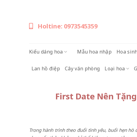
Skip
to
content
Holtine: 0973545359
Kiểu dáng hoa
Mẫu hoa nhập
Hoa sin
Lan hồ điệp
Cây văn phòng
Loại hoa
G
First Date Nên Tặng
Trong hành trình theo đuổi tình yêu, buổi hẹn hò 