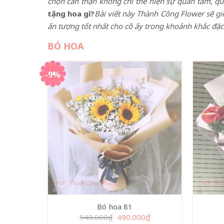
chọn cẩn thận không chỉ thể hiện sự quan tâm, q
tặng hoa gì?
Bài viết này Thành Công Flower sẽ gi
ấn tượng tốt nhất cho cô ấy trong khoảnh khắc đặc 
BÓ HOA
-9%
Bó hoa 81
Giá
Giá
540.000
₫
490.000
₫
gốc
hiện