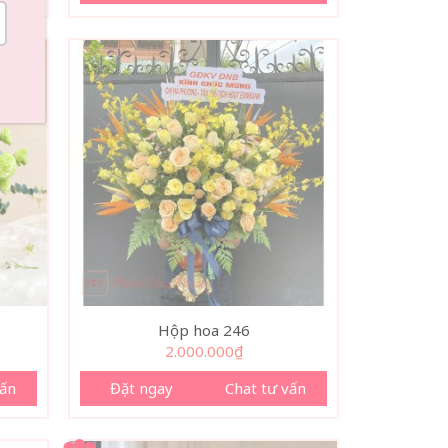
Hộp hoa 246
2.000.000
₫
vấn
Đặt ngay
Chat tư vấn