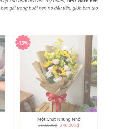
 áp cho buổi hẹn hò. Tuy nhiên,
First date nên
bạn gái trong buổi hẹn hò đầu tiên, giúp bạn tạo
-13%
Một Chút Nhung Nhớ
Giá
Giá
390.000
₫
340.000
₫
gốc
hiện