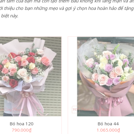
uan tâm của bạn mà còn tạo thêm bầu không khí lãng mạn và ấm
ới thiệu cho bạn những mẹo và gợi ý chọn hoa hoàn hảo để tặng 
biệt này.
Bó hoa 120
Bó hoa 44
790.000
₫
1.065.000
₫