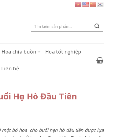
Tìm
kiếm:
Hoa chia buồn
Hoa tốt nghiệp
Liên hệ
uổi Hẹn Hò Đầu Tiên
gửi một bó hoa cho buổi hẹn hò đầu tiên được lựa