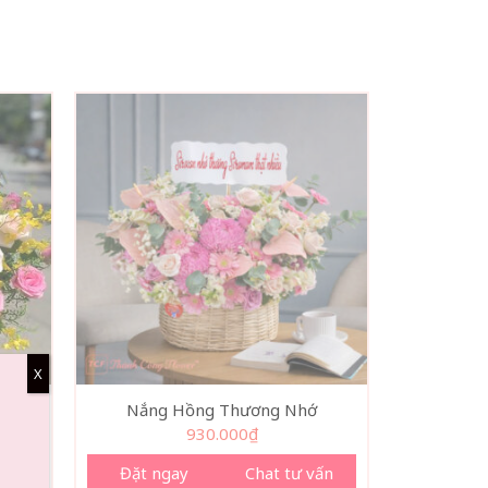
X
Nắng Hồng Thương Nhớ
930.000
₫
vấn
Đặt ngay
Chat tư vấn