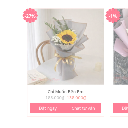
-27%
-1%
Chỉ Muốn Bên Em
Giá
Giá
188.000
₫
138.000
₫
gốc
hiện
là:
tại
Đặt ngay
Chat tư vấn
Đặ
188.000₫.
là:
138.000₫.