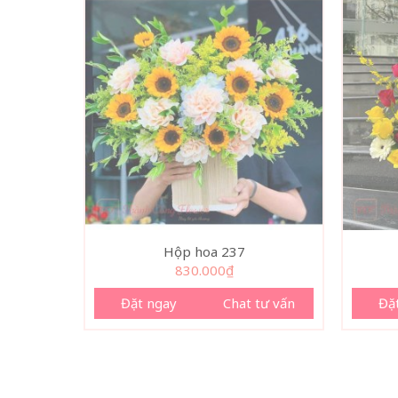
Hộp hoa 237
830.000
₫
Đặt ngay
Chat tư vấn
Đặ