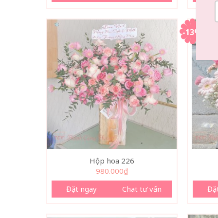
-13%
Hộp hoa 226
980.000
₫
Đặt ngay
Chat tư vấn
Đặ