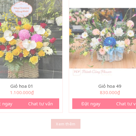
Giỏ hoa 01
Giỏ hoa 49
1.100.000
₫
830.000
₫
t ngay
Chat tư vấn
Đặt ngay
Chat tư 
Xem thêm