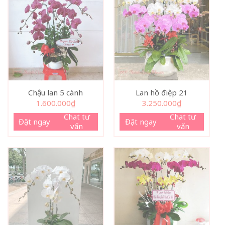
Chậu lan 5 cành
Lan hồ điệp 21
1.600.000
₫
3.250.000
₫
Chat tư
Chat tư
Đặt ngay
Đặt ngay
vấn
vấn