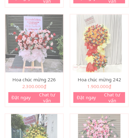
vấn
vấn
Hoa chúc mừng 226
Hoa chúc mừng 242
2.300.000
₫
1.900.000
₫
Chat tư
Chat tư
Đặt ngay
Đặt ngay
vấn
vấn