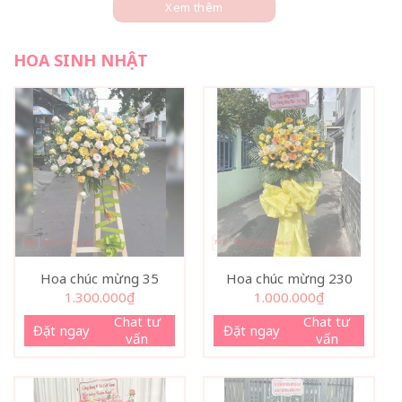
Xem thêm
HOA SINH NHẬT
Hoa chúc mừng 35
Hoa chúc mừng 230
1.300.000
₫
1.000.000
₫
Chat tư
Chat tư
Đặt ngay
Đặt ngay
vấn
vấn