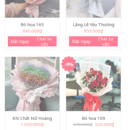
Bó hoa 165
Lặng Lẽ Yêu Thương
690.000
₫
955.000
₫
Chat tư
Chat tư
Đặt ngay
Đặt ngay
vấn
vấn
-9%
Khí Chất Nữ Hoàng
Bó hoa 109
Giá
Giá
1.650.000
₫
570.000
₫
520.000
₫
gốc
hiện