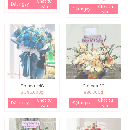
Chat tư
Đặt ngay
Chat tư
vấn
Đặt ngay
vấn
Bó hoa 148
Giỏ hoa 39
3.385.000
₫
880.000
₫
Chat tư
Chat tư
Đặt ngay
Đặt ngay
vấn
vấn