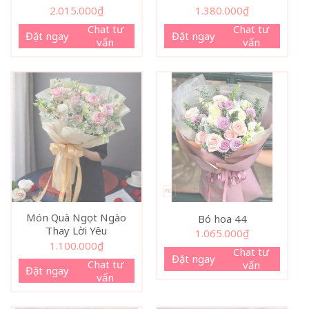
2.015.000
₫
1.380.000
₫
Chat tư
Chat tư
Đặt ngay
Đặt ngay
vấn
vấn
Món Quà Ngọt Ngào
Bó hoa 44
Thay Lời Yêu
1.065.000
₫
1.100.000
₫
Chat tư
Đặt ngay
Chat tư
vấn
Đặt ngay
vấn