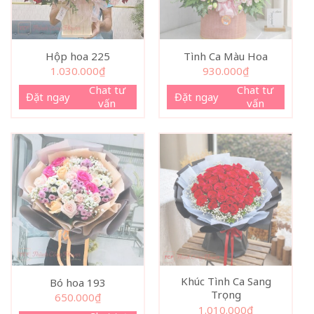
Hộp hoa 225
Tình Ca Màu Hoa
1.030.000
₫
930.000
₫
Chat tư
Chat tư
Đặt ngay
Đặt ngay
vấn
vấn
Khúc Tình Ca Sang
Bó hoa 193
Trọng
650.000
₫
1.010.000
₫