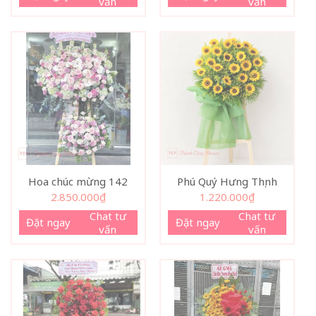
vấn
vấn
Hoa chúc mừng 142
Phú Quý Hưng Thịnh
2.850.000
₫
1.220.000
₫
Chat tư
Chat tư
Đặt ngay
Đặt ngay
vấn
vấn