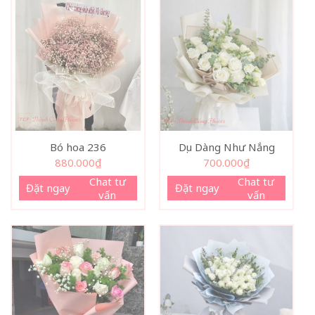
Bó hoa 236
Dịu Dàng Như Nắng
880.000
₫
700.000
₫
Chat tư
Chat tư
Đặt ngay
Đặt ngay
vấn
vấn