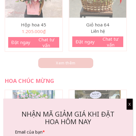
Hộp hoa 45
Giỏ hoa 64
1.205.000
₫
Liên hệ
Chat tư
Chat tư
Đặt ngay
Đặt ngay
vấn
vấn
Xem thêm
HOA CHÚC MỪNG
X
NHẬN MÃ GIẢM GIÁ KHI ĐẶT
HOA HÔM NAY
Email của bạn
*