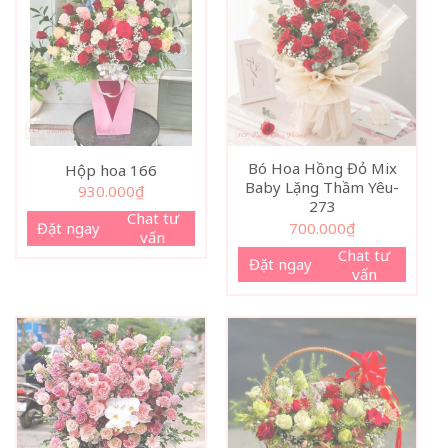
Bó Hoa Hồng Đỏ Mix
Hộp hoa 166
Baby Lặng Thầm Yêu-
930.000
₫
273
Chat tư
Đặt ngay
700.000
₫
vấn
Chat tư
Đặt ngay
vấn