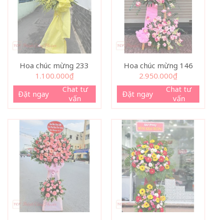
Hoa chúc mừng 233
Hoa chúc mừng 146
1.100.000
₫
2.950.000
₫
Chat tư
Chat tư
Đặt ngay
Đặt ngay
vấn
vấn