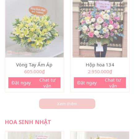
Vòng Tay Ấm Áp
Hộp hoa 134
605.000
₫
2.950.000
₫
Chat tư
Chat tư
Đặt ngay
Đặt ngay
vấn
vấn
Xem thêm
HOA SINH NHẬT