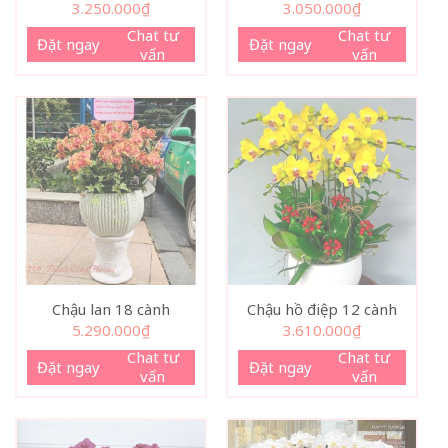
3.250.000
₫
3.050.000
₫
Chat tư
Chat tư
Đặt ngay
Đặt ngay
vấn
vấn
Chậu lan 18 cành
Chậu hồ điệp 12 cành
5.290.000
₫
3.610.000
₫
Chat tư
Chat tư
Đặt ngay
Đặt ngay
vấn
vấn