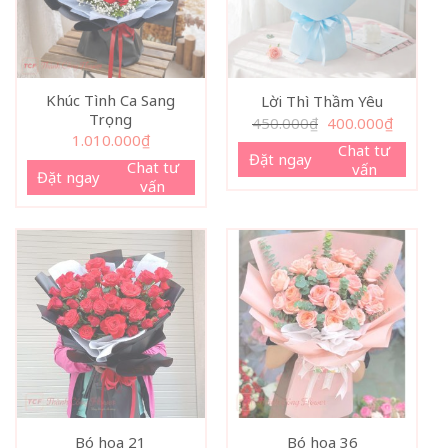
Khúc Tình Ca Sang
Lời Thì Thầm Yêu
Trọng
Giá
Giá
450.000
₫
400.000
₫
gốc
hiện
1.010.000
₫
là:
tại
Chat tư
Đặt ngay
450.000₫.
là:
Chat tư
vấn
400.000₫
Đặt ngay
vấn
Bó hoa 21
Bó hoa 36