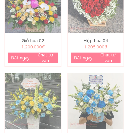
Giỏ hoa 02
Hộp hoa 04
1.200.000
₫
1.205.000
₫
Chat tư
Chat tư
Đặt ngay
Đặt ngay
vấn
vấn