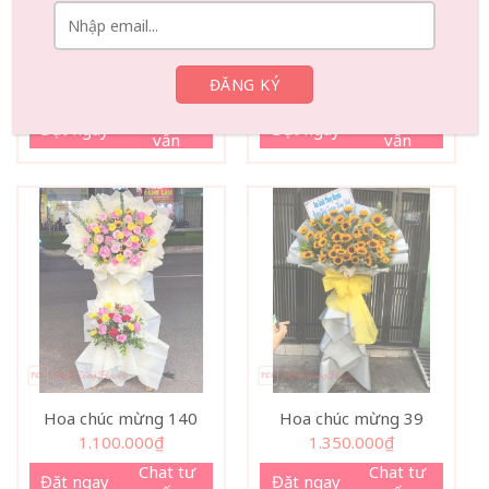
Hoa chúc mừng 31
Kệ hoa chia buồn 206
1.480.000
₫
1.320.000
₫
Chat tư
Chat tư
Đặt ngay
Đặt ngay
vấn
vấn
Hoa chúc mừng 140
Hoa chúc mừng 39
1.100.000
₫
1.350.000
₫
Chat tư
Chat tư
Đặt ngay
Đặt ngay