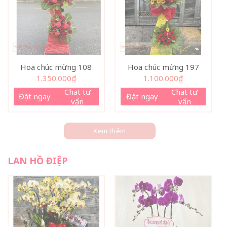
Hoa chúc mừng 108
Hoa chúc mừng 197
1.350.000
₫
1.100.000
₫
Chat tư
Chat tư
Đặt ngay
Đặt ngay
vấn
vấn
Xem thêm
LAN HỒ ĐIỆP