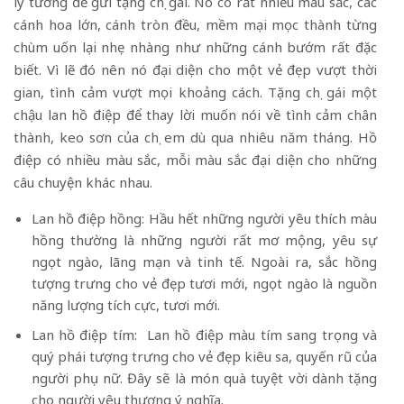
lý tưởng để gửi tặng chị gái. Nó có rất nhiều màu sắc, các
cánh hoa lớn, cánh tròn đều, mềm mại mọc thành từng
chùm uốn lại nhẹ nhàng như những cánh bướm rất đặc
biết. Vì lẽ đó nên nó đại diện cho một vẻ đẹp vượt thời
gian, tình cảm vượt mọi khoảng cách. Tặng chị gái một
chậu lan hồ điệp để thay lời muốn nói về tình cảm chân
thành, keo sơn của chị em dù qua nhiêu năm tháng. Hồ
điệp có nhiều màu sắc, mỗi màu sắc đại diện cho những
câu chuyện khác nhau.
Lan hồ điệp hồng: Hầu hết những người yêu thích màu
hồng thường là những người rất mơ mộng, yêu sự
ngọt ngào, lãng mạn và tinh tế. Ngoài ra, sắc hồng
tượng trưng cho vẻ đẹp tươi mới, ngọt ngào là nguồn
năng lượng tích cực, tươi mới.
Lan hồ điệp tím: Lan hồ điệp màu tím sang trọng và
quý phái tượng trưng cho vẻ đẹp kiêu sa, quyến rũ của
người phụ nữ. Đây sẽ là món quà tuyệt vời dành tặng
cho người yêu thương ý nghĩa.