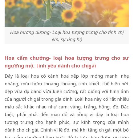
Hoa hướng dương- Loại hoa tượng trưng cho tình chị
em, sự ủng hộ
Hoa cẩm chướng- loại hoa tượng trưng cho sư
ngưỡng mộ, tình yêu dành cho chị gái
Đây là loại hoa có cánh hoa xếp lớp mỏng manh, nhẹ
nhàng, mùi thơm thoang thoảng, tinh khiết, thể hiện nét
đẹp vừa dịu dàng vừa kiên cường, rất giống với hình ảnh
của người chị gái trong gia đình. Loài hoa này có rất nhiều
màu sắc khác nhau như cam, vàng, trắng, hồng, đỏ. Đặc
biệt, phải nhắc đến màu đỏ và hồng vì đây là
loại hoa
tượng trưng cho hạnh phúc
, sự kính trọng của mình
dành cho chị gái. Chính vì lẽ đó, mà khi tặng chị gái một bó
hoa cẩm chướng hồng hoặc đỏ là lựa chọn được ưu tiên