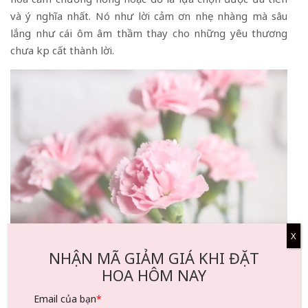
và ý nghĩa nhất. Nó như lời cảm ơn nhẹ nhàng mà sâu
lắng như cái ôm âm thầm thay cho những yêu thương
chưa kịp cất thành lời.
X
NHẬN MÃ GIẢM GIÁ KHI ĐẶT
Hoa cẩm chướng- loại hoa tượng trưng cho sư ngưỡng
HOA HÔM NAY
mộ, tình yêu dành cho chị gái
Email của bạn
*