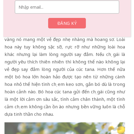
Hoa cúc tana- biểu tượng tình cảm chân thành,
gắn bó
Cúc tana là một loại hoa nhỏ nhánh xinh xắn, được tạo
thành từ những cánh hoa nhỏ màu trắng và nhụy màu
vàng nó mang một vẻ đẹp nhẹ nhàng mà hoang sơ. Loài
hoa này tuy không sặc sỡ, rực rỡ như những loài hoa
khác nhưng lại làm lòng người say đắm. Nếu chị gái là
người yêu thích thiên nhiên thì không thể nào không lại
vẻ đẹp say đắm lòng người của cúc tana. Hơn thế nữa
một bó hoa lớn hoàn hảo được tạo nên từ những cành
hoa nhỏ thể hiện tình chị em keo sơn, gắn bó dù là trong
hoàn cảnh nào. Bó hoa cúc tana gửi đến chị gái cũng như
là một lời cảm ơn sâu sắc, tình cảm chân thành, một tình
cảm chị em không cần ồn ào nhưng bền vững luôn là chỗ
dựa tinh thần cho nhau.