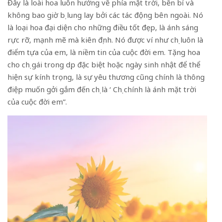
Đây là loài hoa luôn hướng về phía mặt trời, bền bỉ và
không bao giờ bị lung lay bởi các tác động bên ngoài. Nó
là loại hoa đại diện cho những điều tốt đẹp, là ánh sáng
rực rỡ, mạnh mẽ mà kiên định. Nó được ví như chị luôn là
điểm tựa của em, là niềm tin của cuộc đời em. Tặng hoa
cho chị gái trong dịp đặc biệt hoặc ngày sinh nhật để thể
hiện sự kính trọng, là sự yêu thương cũng chính là thông
điệp muốn gởi gắm đến chị là ‘ Chị chính là ánh mặt trời
của cuộc đời em”.