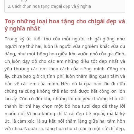
mộ
Cách chọn hoa tặng chị gái đẹp và ý nghĩa
Top những loại hoa tặng cho chị gái đẹp và
ý nghĩa nhất
Trong ký ức tuổi thơ của mỗi người, chị gái giống như
người mẹ thứ hai, luôn là người vừa nghiêm khắc vừa dịu
dàng, như một bông hoa giữa khu vườn nhỏ của gia đình.
Chị luôn dạy dỗ cho các em những điều tốt đẹp nhất và
yêu thương các em theo cách của riêng mình. Công ơn
ấy, chưa bao giờ chị tính phí, luôn thầm lặng quan tâm và
bảo vệ các em của mình. Nên dù là qua bao lâu đi nữa
chúng ta cũng không thể nào trả được hết công ơn lớn
lao ấy. Còn có đôi khi, những lời nói yêu thương khó cất
thành lời thì hãy chọn một bó hoa tươi đẹp để thay lời
muốn nói. Vì hoa không chỉ là cái đẹp bề ngoài, mà là ký
ức, là cảm xúc, là sự kết nối thầm lặng giữa hai tâm hồn
với nhau. Ngoài ra, tặng hoa cho chị gái là một cử chỉ đẹp,