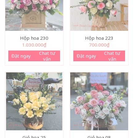
Hộp hoa 230
Hộp hoa 223
1.030.000
₫
700.000
₫
Chat tư
Chat tư
Đặt ngay
Đặt ngay
vấn
vấn
Giỏ hoa 25
Giỏ hoa 08