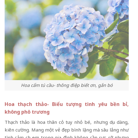
Hoa cẩm tú cầu- thông điệp biết ơn, gắn bó
Hoa thạch thảo- Biểu tượng tình yêu bền bỉ,
không phô trương
Thạch thảo là hoa thân cỏ tuy nhỏ bé, nhưng dịu dàng,
kiên cường. Mang một vẻ đẹp bình lặng mà sâu lắng như
tình cảm chị em trong gia đình không cần rực rỡ nhưng