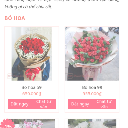
không gì có thể chia cắt.
BÓ HOA
Bó hoa 59
Bó hoa 99
650.000
₫
955.000
₫
Chat tư
Chat tư
Đặt ngay
Đặt ngay
vấn
vấn
-1%