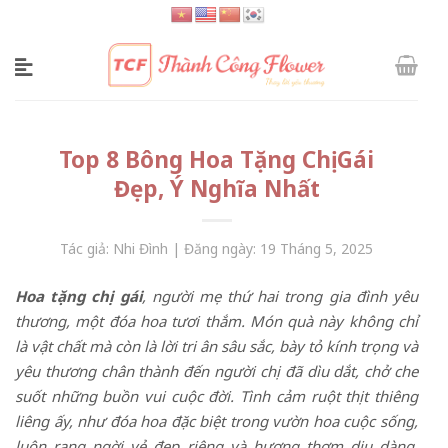
Skip
to
content
Top 8 Bông Hoa Tặng Chị Gái
Đẹp, Ý Nghĩa Nhất
Tác giả: Nhi Đình | Đăng ngày: 19 Tháng 5, 2025
Hoa tặng chị gái
, người mẹ thứ hai trong gia đình yêu
thương, một đóa hoa tươi thắm. Món quà này không chỉ
là vật chất mà còn là lời tri ân sâu sắc, bày tỏ kính trọng và
yêu thương chân thành đến người chị đã dìu dắt, chở che
suốt những buồn vui cuộc đời. Tình cảm ruột thịt thiêng
liêng ấy, như đóa hoa đặc biệt trong vườn hoa cuộc sống,
luôn rạng ngời vẻ đẹp riêng và hương thơm dịu dàng,