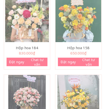
Hộp hoa 184
Hộp hoa 158
830.000
₫
650.000
₫
Chat tư
Chat tư
Đặt ngay
Đặt ngay
vấn
vấn