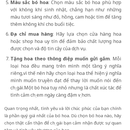
Màu sắc bó hoa
: Chọn màu sắc bó hoa phù hợp
với không khí sinh nhật, chẳng hạn như những
màu tươi sáng như đỏ, hồng, cam hoặc tím để tăng
thêm không khí cho buổi tiệc.
Địa chỉ
mua hàng
: Hãy lựa chọn cửa hàng hoa
hoặc shop hoa uy tín để đảm bảo chất lượng hoa
được chọn và độ tin cậy của dịch vụ.
Tặng hoa theo thông điệp muốn gửi gắm
. Mỗi
loại hoa đều mang trên mình một tầng ý nghĩa
riêng,vì thế nên hãy chọn loại hoa thể hiện ý nghĩa
mình muốn truyền đạt để thay lời muốn nói đến
chị gái.Một bó hoa tuy nhỏ nhưng là chất xúc tác để
tình cảm chị em ngày càng đậm vị hơn.
Quan trọng nhất, tình yêu và lời chúc phúc của bạn chính
là phần quý giá nhất của bó hoa. Dù chọn bó hoa nào, hãy
chọn thật cẩn thận để chị gái bạn cảm nhận được sự quan
tâm và tình yêu thương của bạn.