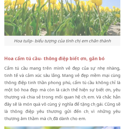
Hoa tulip- biểu tượng của tình chị em chân thành
Hoa cẩm tú cầu- thông điệp biết ơn, gắn bó
Cẩm tú cầu mang trên mình vẻ đẹp của sự nhẹ nhàng,
tinh tế và cảm xúc sâu lắng. Mang vẻ đẹp mềm mại cùng
thông điệp tinh thần phong phú, cẩm tú cầu không chỉ là
một bó hoa đẹp mà còn là cách thể hiện sự biết ơn, yêu
thương và chia sẻ trong mối quan hệ chị em. Và chắc hẳn
đây sẽ là món quà vô cùng ý nghĩa để tặng chị gái. Cũng sẽ
là thông điệp yêu thương gửi đến chị vì những yêu
thương âm thầm mà chị đã dành cho em.