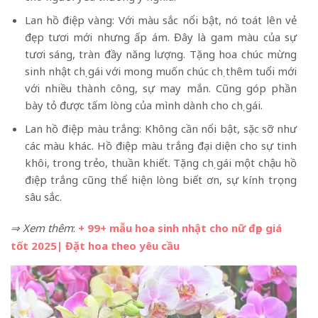
Lan hồ điệp vàng: Với màu sắc nổi bật, nó toát lên vẻ
đẹp tươi mới nhưng ấp ám. Đây là gam màu của sự
tươi sáng, tràn đầy năng lượng. Tặng hoa chúc mừng
sinh nhật chị gái với mong muốn chúc chị thêm tuổi mới
với nhiều thành công, sự may mắn. Cũng góp phần
bày tỏ được tấm lòng của mình dành cho chị gái.
Lan hồ điệp màu trắng: Không cần nổi bật, sặc sỡ như
các màu khác. Hồ điệp màu trắng đại diện cho sự tinh
khôi, trong trẻo, thuần khiết. Tặng chị gái một chậu hồ
điệp trắng cũng thể hiện lòng biết ơn, sự kính trọng
sâu sắc.
⇒ Xem thêm
:
+ 99+ mẫu hoa sinh nhật cho nữ đẹp giá
tốt 2025
| Đặt hoa theo yêu cầu