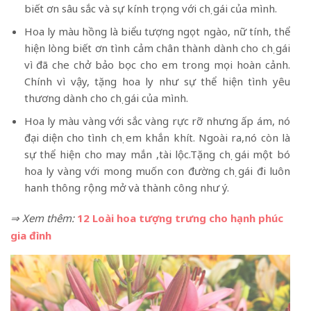
biết ơn sâu sắc và sự kính trọng với chị gái của mình.
Hoa ly màu hồng là biểu tượng ngọt ngào, nữ tính, thể
hiện lòng biết ơn tình cảm chân thành dành cho chị gái
vì đã che chở bảo bọc cho em trong mọi hoàn cảnh.
Chính vì vậy, tặng hoa ly như sự thể hiện tình yêu
thương dành cho chị gái của mình.
Hoa ly màu vàng với sắc vàng rực rỡ nhưng ấp ám, nó
đại diện cho tình chị em khắn khít. Ngoài ra,nó còn là
sự thể hiện cho may mắn ,tài lộc.Tặng chị gái một bó
hoa ly vàng với mong muốn con đường chị gái đi luôn
hanh thông rộng mở và thành công như ý.
⇒ Xem thêm:
12 Loài hoa tượng trưng cho hạnh phúc
gia đình