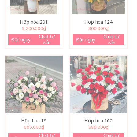
Hộp hoa 201
Hộp hoa 124
3.200.000
₫
800.000
₫
Chat tư
Chat tư
Đặt ngay
Đặt ngay
vấn
vấn
Hộp hoa 19
Hộp hoa 160
605.000
₫
680.000
₫
Chat tư
Chat tư