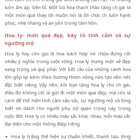
luôn ấm áp, bền bỉ. Một bó hoa thạch thảo tặng chị gái là
một món quà thay lời muốn nói là lời chúc chị luôn hạnh
phúc, nhẹ nhàng và an yên trong tâm hồn.
Hoa ly- món quà đẹp, bày tỏ tình cảm và sự
ngưỡng mộ
Hoa ly hay còn gọi là hoa bách hợp nó chứa đựng rất
nhiều ý nghĩa trong cuộc sống. Hoa ly mang một vẻ đẹp
sang trọng và quý phái. Với kết cấu của những cánh hoa
lớn gộp lại kèm theo hương thơm nồng nàn tạo nên nét
đặc biệt riêng. Vậy nên, khi bạn tặng hoa ly cho chị gái,
điều đó không chỉ là gửi đi một món quà đẹp, mà còn là
cách để thể hiện tình cảm sâu sắc, sự ngưỡng mộ và lòng
biết ơn dành cho người phụ nữ quan trọng này trong
cuộc đời. Hoa ly có nhiều màu sắc khác nhau, mỗi màu sắc
đại diện cho một thông điệp riêng.
Hoa ly trắng thể hiện sự thuần khiết, thanh tao, lòng