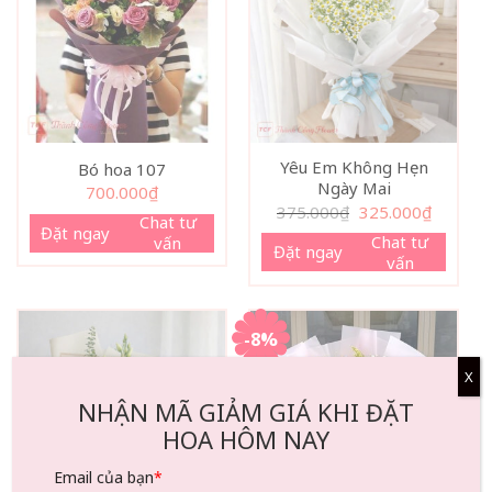
Yêu Em Không Hẹn
Bó hoa 107
Ngày Mai
700.000
₫
Giá
Giá
375.000
₫
325.000
₫
Chat tư
gốc
hiện
Đặt ngay
là:
tại
Chat tư
vấn
Đặt ngay
375.000₫.
là:
vấn
325.000₫
-8%
X
NHẬN MÃ GIẢM GIÁ KHI ĐẶT
HOA HÔM NAY
Email của bạn
*