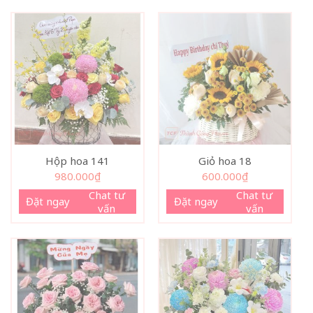
Hộp hoa 141
Giỏ hoa 18
980.000
₫
600.000
₫
Chat tư
Chat tư
Đặt ngay
Đặt ngay
vấn
vấn