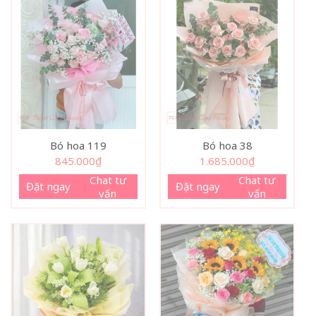
Bó hoa 119
Bó hoa 38
845.000
₫
1.685.000
₫
Chat tư
Chat tư
Đặt ngay
Đặt ngay
vấn
vấn