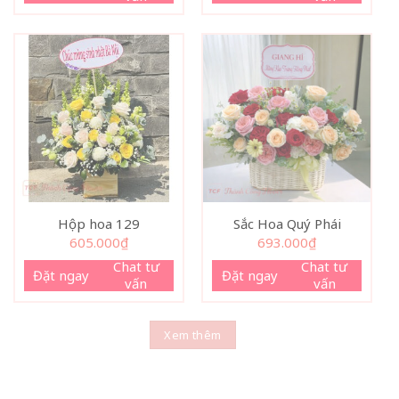
Hộp hoa 129
Sắc Hoa Quý Phái
605.000
₫
693.000
₫
Chat tư
Chat tư
Đặt ngay
Đặt ngay
vấn
vấn
Xem thêm