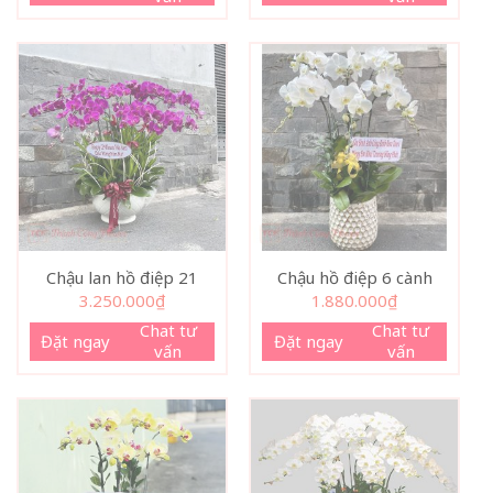
Chậu lan hồ điệp 21
Chậu hồ điệp 6 cành
3.250.000
₫
1.880.000
₫
Chat tư
Chat tư
Đặt ngay
Đặt ngay
vấn
vấn