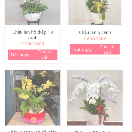
Chậu lan hồ điệp 10
Chậu lan 5 cành
cành
1.600.000
₫
3.050.000
₫
Chat tư
Đặt ngay
Chat tư
vấn
Đặt ngay
vấn