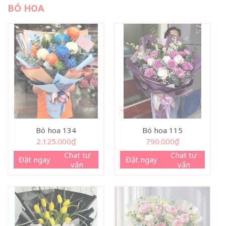
BÓ HOA
Bó hoa 134
Bó hoa 115
2.125.000
₫
790.000
₫
Chat tư
Chat tư
Đặt ngay
Đặt ngay
vấn
vấn