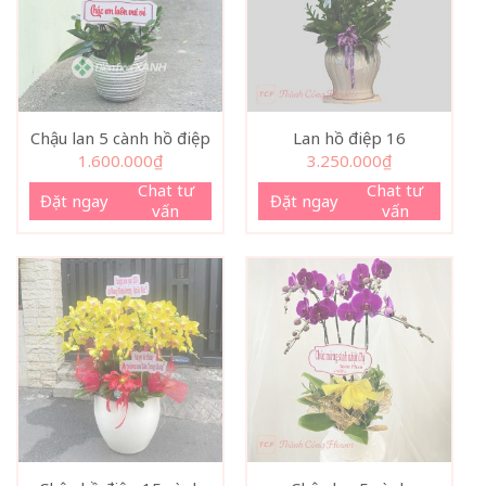
Chậu lan 5 cành hồ điệp
Lan hồ điệp 16
1.600.000
₫
3.250.000
₫
Chat tư
Chat tư
Đặt ngay
Đặt ngay
vấn
vấn