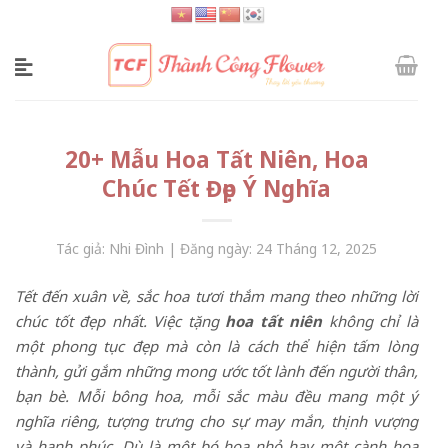
Skip
to
content
20+ Mẫu Hoa Tất Niên, Hoa
Chúc Tết Đẹp Ý Nghĩa
Tác giả: Nhi Đình | Đăng ngày: 24 Tháng 12, 2025
Tết đến xuân về, sắc hoa tươi thắm mang theo những lời
chúc tốt đẹp nhất. Việc tặng
hoa tất niên
không chỉ là
một phong tục đẹp mà còn là cách thể hiện tấm lòng
thành, gửi gắm những mong ước tốt lành đến người thân,
bạn bè. Mỗi bông hoa, mỗi sắc màu đều mang một ý
nghĩa riêng, tượng trưng cho sự may mắn, thịnh vượng
và hạnh phúc. Dù là một bó hoa nhỏ hay một cành hoa