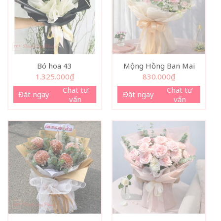
Bó hoa 43
Mộng Hồng Ban Mai
1.325.000
₫
830.000
₫
Chat tư
Chat tư
Đặt ngay
Đặt ngay
vấn
vấn