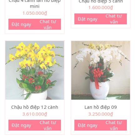
Chậu 4 cành lan hồ điệp
Chậu hồ điệp 5 cành
mini
1.600.000
₫
1.050.000
₫
Chat tư
Đặt ngay
Chat tư
vấn
Đặt ngay
vấn
Chậu hồ điệp 12 cành
Lan hồ điệp 09
3.610.000
₫
3.250.000
₫
Chat tư
Chat tư
Đặt ngay
Đặt ngay
vấn
vấn