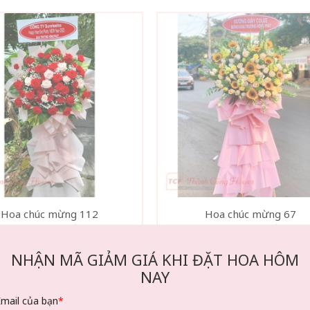
Hoa chúc mừng 112
Hoa chúc mừng 67
1.100.000
₫
1.160.000
₫
t ngay
Chat tư vấn
Đặt ngay
Chat tư 
NHẬN MÃ GIẢM GIÁ KHI ĐẶT HOA HÔM
NAY
Email của bạn
*