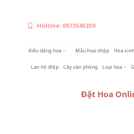
Skip
to
content
Holtine: 0973545359
Kiểu dáng hoa
Mẫu hoa nhập
Hoa sin
Lan hồ điệp
Cây văn phòng
Loại hoa
G
Đặt Hoa Onli