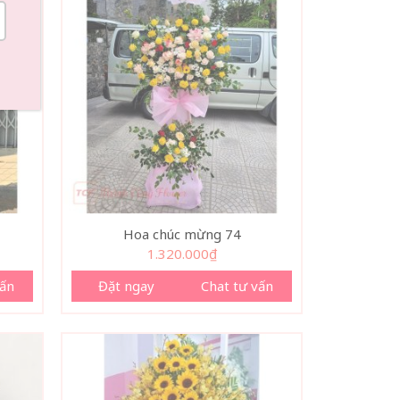
Hoa chúc mừng 74
1.320.000
₫
vấn
Đặt ngay
Chat tư vấn