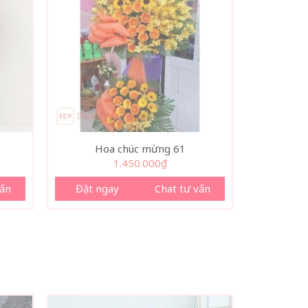
Hoa chúc mừng 61
1.450.000
₫
vấn
Đặt ngay
Chat tư vấn