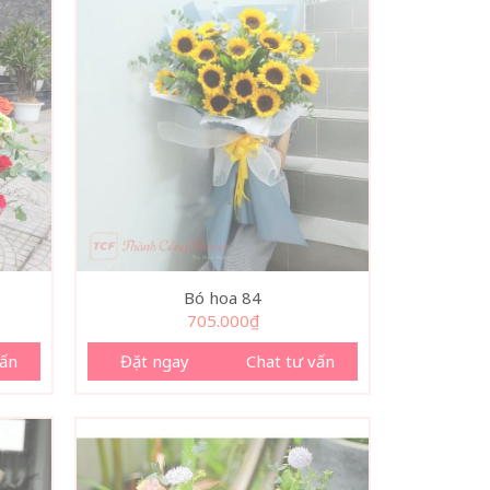
Bó hoa 84
705.000
₫
vấn
Đặt ngay
Chat tư vấn