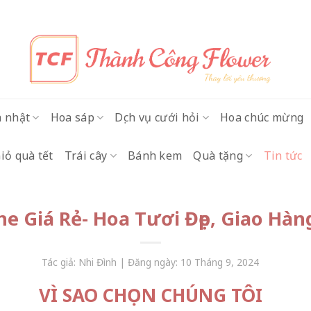
h nhật
Hoa sáp
Dịch vụ cưới hỏi
Hoa chúc mừng
iỏ quà tết
Trái cây
Bánh kem
Quà tặng
Tin tức
ne Giá Rẻ- Hoa Tươi Đẹp, Giao Hàn
Tác giả: Nhi Đình | Đăng ngày: 10 Tháng 9, 2024
VÌ SAO CHỌN CHÚNG TÔI