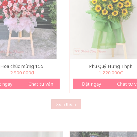
Hoa chúc mừng 155
Phú Quý Hưng Thịnh
2.900.000
₫
1.220.000
₫
t ngay
Chat tư vấn
Đặt ngay
Chat tư 
Xem thêm