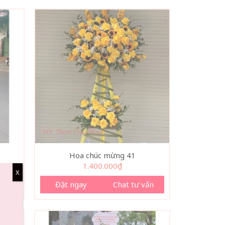
Hoa chúc mừng 41
1.400.000
₫
X
vấn
Đặt ngay
Chat tư vấn