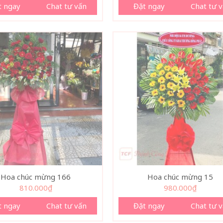
t ngay
Chat tư vấn
Đặt ngay
Chat tư 
Hoa chúc mừng 166
Hoa chúc mừng 15
810.000
₫
980.000
₫
t ngay
Chat tư vấn
Đặt ngay
Chat tư 