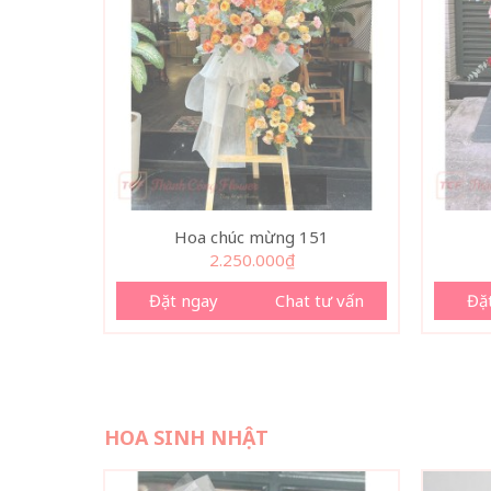
Hoa chúc mừng 151
2.250.000
₫
Đặt ngay
Chat tư vấn
Đặ
HOA SINH NHẬT