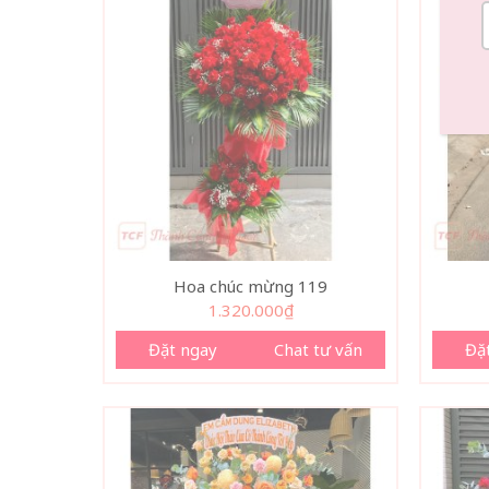
Hoa chúc mừng 119
1.320.000
₫
Đặt ngay
Chat tư vấn
Đặ