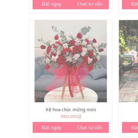
Đặt ngay
Chat tư vấn
Đặ
Kệ hoa chúc mừng mini
980.000
₫
Đặt ngay
Chat tư vấn
Đặ