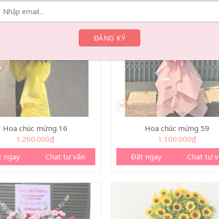
Hoa chúc mừng 16
Hoa chúc mừng 59
1.260.000
₫
1.100.000
₫
t ngay
Chat tư vấn
Đặt ngay
Chat tư 