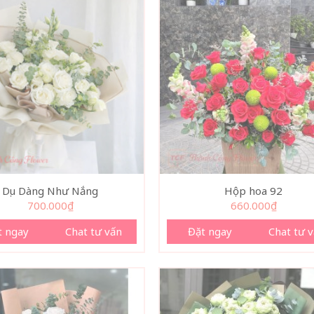
Dịu Dàng Như Nắng
Hộp hoa 92
700.000
₫
660.000
₫
t ngay
Chat tư vấn
Đặt ngay
Chat tư 