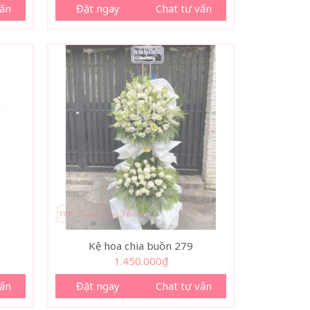
vấn
Đặt ngay
Chat tư vấn
Kệ hoa chia buồn 279
1.450.000
₫
vấn
Đặt ngay
Chat tư vấn