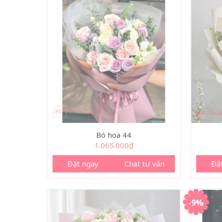
Bó hoa 44
1.065.000
₫
Đặt ngay
Chat tư vấn
Đặ
-9%