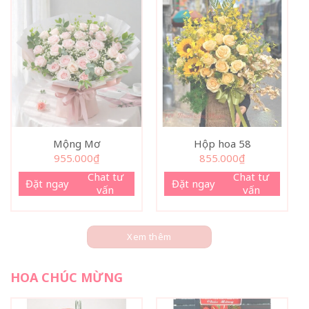
Mộng Mơ
Hộp hoa 58
955.000
₫
855.000
₫
Chat tư
Chat tư
Đặt ngay
Đặt ngay
vấn
vấn
Xem thêm
HOA CHÚC MỪNG