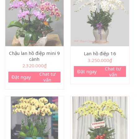
Chậu lan hồ điệp mini 9
Lan hồ điệp 16
cành
3.250.000
₫
2.320.000
₫
Chat tư
Đặt ngay
Chat tư
vấn
Đặt ngay
vấn