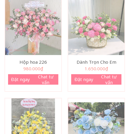
Hộp hoa 226
Dành Trọn Cho Em
980.000
₫
1.650.000
₫
Chat tư
Chat tư
Đặt ngay
Đặt ngay
vấn
vấn