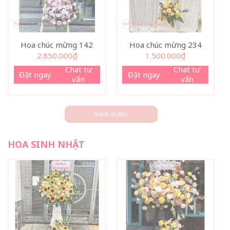
Hoa chúc mừng 142
Hoa chúc mừng 234
2.850.000
₫
1.500.000
₫
Chat tư
Chat tư
Đặt ngay
Đặt ngay
vấn
vấn
Xem thêm
HOA SINH NHẬT