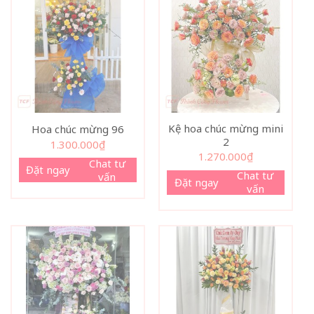
Kệ hoa chúc mừng mini
Hoa chúc mừng 96
2
1.300.000
₫
1.270.000
₫
Chat tư
Đặt ngay
Chat tư
vấn
Đặt ngay
vấn