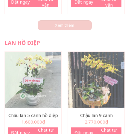
Đặt ngay
Đặt ngay
vấn
vấn
Xem thêm
LAN HỒ ĐIỆP
Chậu lan 5 cành hồ điệp
Chậu lan 9 cành
1.600.000
₫
2.770.000
₫
Chat tư
Chat tư
Đặt ngay
Đặt ngay