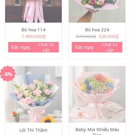
Bó hoa 114
Bó hoa 224
Giá
Giá
1.490.000
₫
570.000
₫
520.000
₫
gốc
hiện
là:
tại
Chat tư
Chat tư
Đặt ngay
Đặt ngay
570.000₫.
là:
vấn
vấn
520.000₫
-8%
Baby Mix Nhiều Màu
Lời Thì Thầm