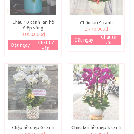
Chậu 10 cành lan hồ
Chậu lan 9 cành
điệp vàng
2.770.000
₫
3.050.000
₫
Chat tư
Đặt ngay
Chat tư
vấn
Đặt ngay
vấn
Chậu hồ điệp 6 cành
Chậu lan hồ điệp 8 cành
1.880.000
₫
2.490.000
₫