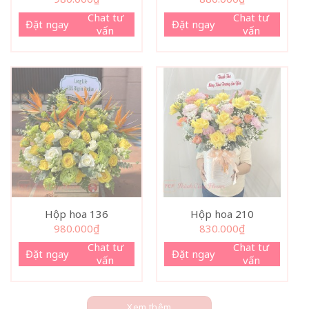
Chat tư
Chat tư
Đặt ngay
Đặt ngay
vấn
vấn
Hộp hoa 136
Hộp hoa 210
980.000
₫
830.000
₫
Chat tư
Chat tư
Đặt ngay
Đặt ngay
vấn
vấn
Xem thêm