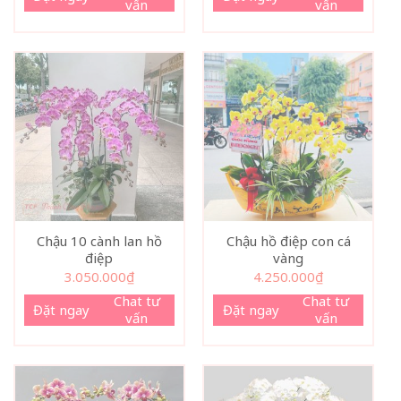
vấn
vấn
Chậu 10 cành lan hồ
Chậu hồ điệp con cá
điệp
vàng
3.050.000
₫
4.250.000
₫
Chat tư
Chat tư
Đặt ngay
Đặt ngay
vấn
vấn