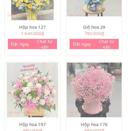
Hộp hoa 127
Giỏ hoa 29
1.640.000
₫
780.000
₫
Chat tư
Chat tư
Đặt ngay
Đặt ngay
vấn
vấn
Hộp hoa 197
Hộp hoa 176
980.000
₫
880.000
₫