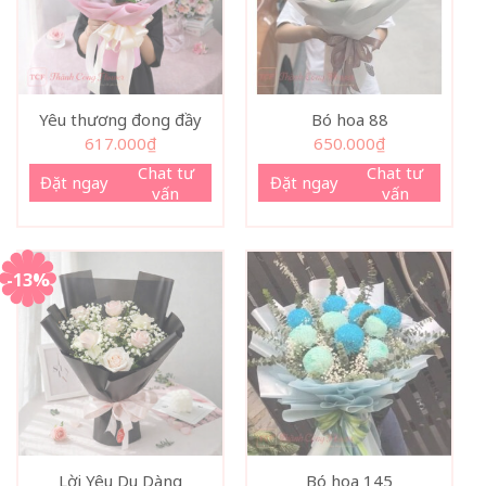
Yêu thương đong đầy
Bó hoa 88
617.000
₫
650.000
₫
Chat tư
Chat tư
Đặt ngay
Đặt ngay
vấn
vấn
-13%
Lời Yêu Dịu Dàng
Bó hoa 145