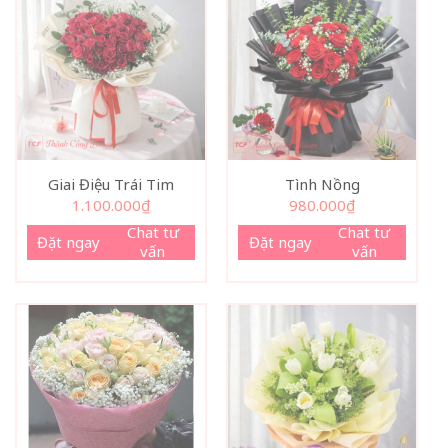
Giai Điệu Trái Tim
Tình Nồng
1.100.000
₫
980.000
₫
Chat tư
Chat tư
Đặt ngay
Đặt ngay
vấn
vấn