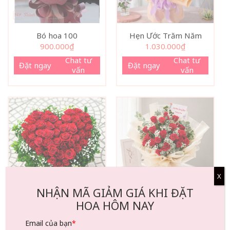
Bó hoa 100
Hẹn Ước Trăm Năm
900.000
₫
1.030.000
₫
Chat tư
Chat tư
Đặt ngay
Đặt ngay
vấn
vấn
X
NHẬN MÃ GIẢM GIÁ KHI ĐẶT
HOA HÔM NAY
Bó Hoa Hồng Đỏ Mix
Mùa Yêu Đầu Tiên- 06
Baby Lặng Thầm Yêu-
943.000
₫
Email của bạn
*
273